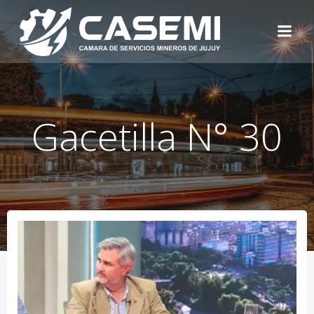
Skip
to
content
Gacetilla N° 30