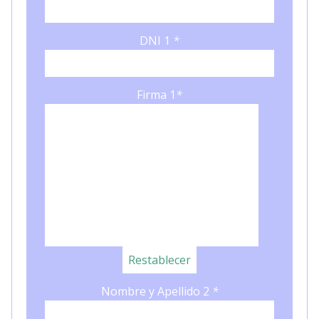
DNI 1
*
Firma 1
*
Nombre y Apellido 2
*