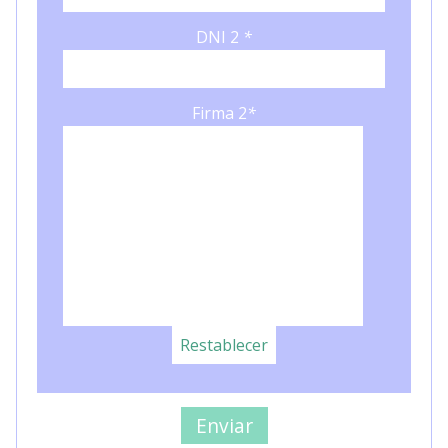
DNI 2
*
Firma 2
*